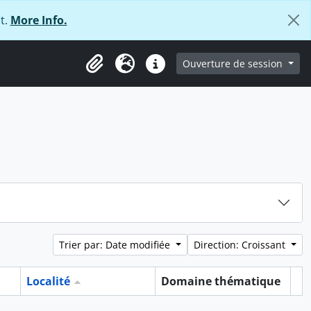
t.
More Info.
ge
Ouverture de session
Presse-papier
Langue
Liens rapides
Trier par: Date modifiée
Direction: Croissant
Localité
Domaine thématique
Pr