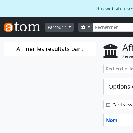
Skip to main content
This website use
Rechercher
Search options
Parcourir
Af
Affiner les résultats par :
Servi
Options 
Card view
Nom