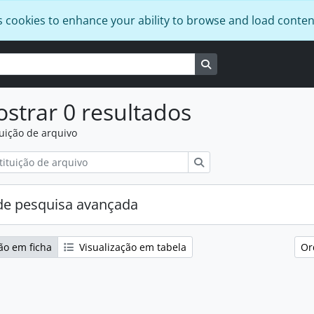
s cookies to enhance your ability to browse and load conten
Busque na página de
strar 0 resultados
tuição de arquivo
Pesquisar
e pesquisa avançada
ão em ficha
Visualização em tabela
Or