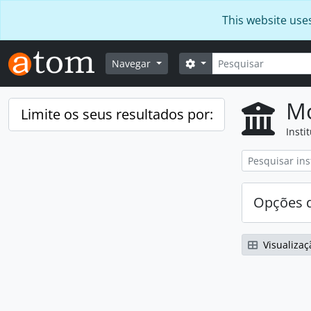
Skip to main content
This website use
Pesquisar
Opções de busca
Navegar
Mo
Limite os seus resultados por:
Insti
Opções d
Visualizaç