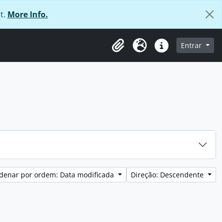
t.
More Info.
 navegação
Entrar
Área de transferência
Idioma
Ligações rápidas
denar por ordem: Data modificada
Direção: Descendente