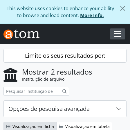
Skip to main content
This website uses cookies to enhance your ability
to browse and load content.
More Info.
Togg
Limite os seus resultados por:
Mostrar 2 resultados
Instituição de arquivo
Pesquisar
Opções de pesquisa avançada
Visualização em ficha
Visualização em tabela