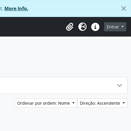
t.
More Info.
 navegação
Entrar
Área de transferência
Idioma
Ligações rápidas
Ordenar por ordem: Nome
Direção: Ascendente