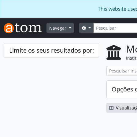
Skip to main content
This website use
Pesquisar
Opções de busca
Navegar
Mo
Limite os seus resultados por:
Insti
Opções d
Visualizaç