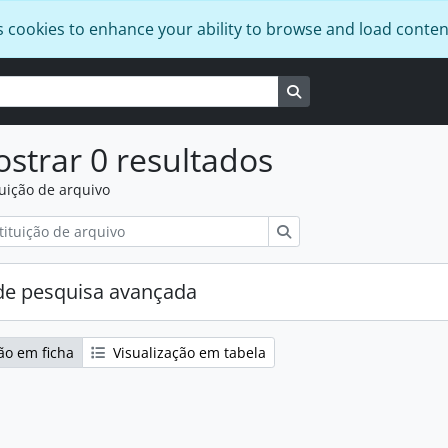
s cookies to enhance your ability to browse and load conten
Busque na página de
strar 0 resultados
tuição de arquivo
Pesquisar
e pesquisa avançada
ão em ficha
Visualização em tabela