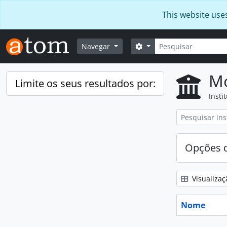
Skip to main content
This website use
Pesquisar
Opções de busca
Navegar
Mo
Limite os seus resultados por:
Insti
Opções d
Visualizaç
Nome