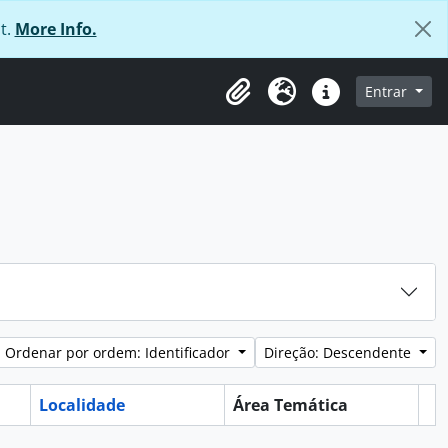
t.
More Info.
 navegação
Entrar
Área de transferência
Idioma
Ligações rápidas
Ordenar por ordem: Identificador
Direção: Descendente
Localidade
Área Temática
Ár