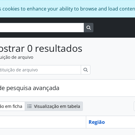
s cookies to enhance your ability to browse and load conten
Busque na página de
strar 0 resultados
tuição de arquivo
Pesquisar
e pesquisa avançada
ão em ficha
Visualização em tabela
Região