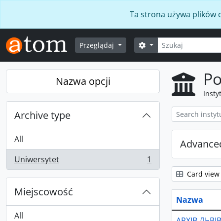
Skip to main content
Ta strona używa plików c
Szukaj
Opcje wyszukiwania
Przeglądaj
Po
Nazwa opcji
Insty
Archive type
All
Advanced
Uniwersytet
1
, 1 results
Card view
Miejscowość
Nazwa
All
АРХІВ ЛЬВ