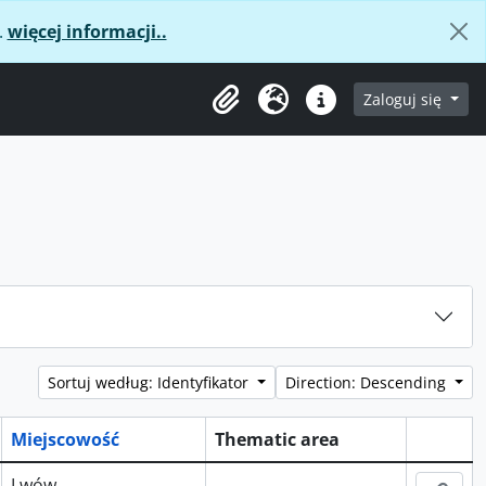
.
więcej informacji..
age
Zaloguj się
Clipboard
Język
Podręczne linki
Sortuj według: Identyfikator
Direction: Descending
Miejscowość
Thematic area
Schowe
Lwów