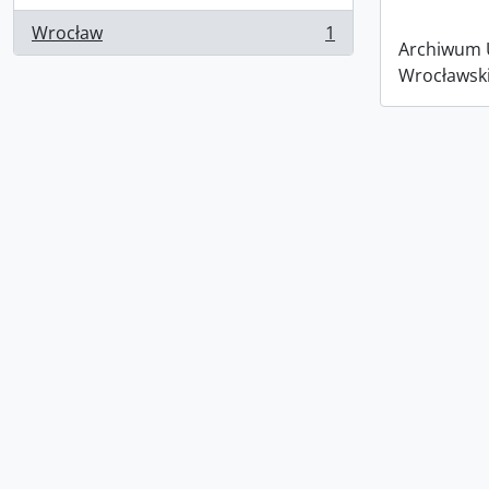
Wrocław
1
, 1 results
Archiwum 
Wrocławsk