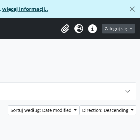
.
więcej informacji..
age
Zaloguj się
Clipboard
Język
Podręczne linki
Sortuj według: Date modified
Direction: Descending