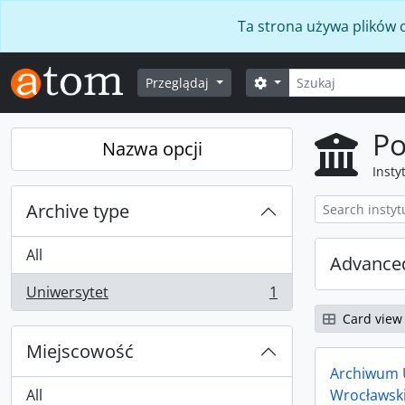
Skip to main content
Ta strona używa plików c
Szukaj
Opcje wyszukiwania
Przeglądaj
Po
Nazwa opcji
Insty
Archive type
All
Advanced
Uniwersytet
1
, 1 results
Card view
Miejscowość
Archiwum 
All
Wrocławsk