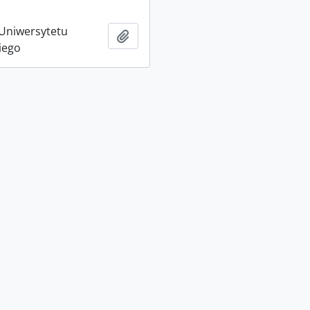
Uniwersytetu
Add to clipboard
iego