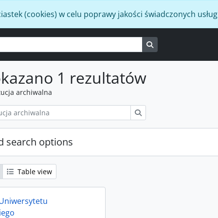
iastek (cookies) w celu poprawy jakości świadczonych usług
Search in browse p
kazano 1 rezultatów
tucja archiwalna
Szukaj
 search options
Table view
Uniwersytetu
iego