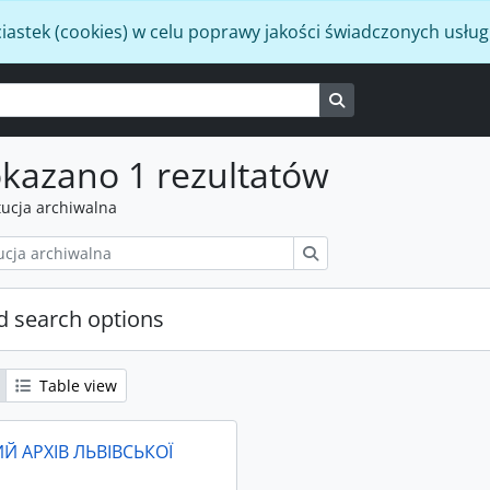
iastek (cookies) w celu poprawy jakości świadczonych usług
Search in browse p
kazano 1 rezultatów
tucja archiwalna
Szukaj
 search options
Table view
Й АРХІВ ЛЬВІВСЬКОЇ