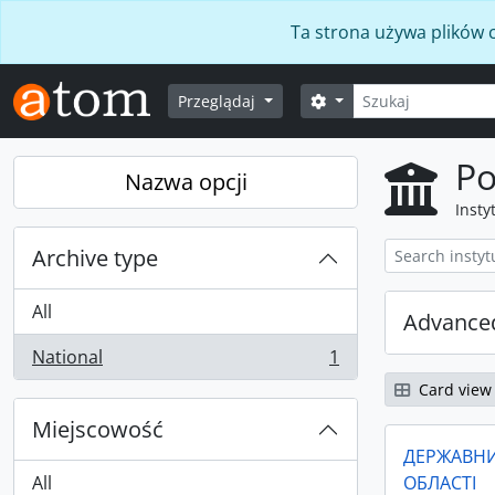
Skip to main content
Ta strona używa plików c
Szukaj
Opcje wyszukiwania
Przeglądaj
Po
Nazwa opcji
Insty
Archive type
All
Advanced
National
1
, 1 results
Card view
Miejscowość
ДЕРЖАВНИ
All
ОБЛАСТІ