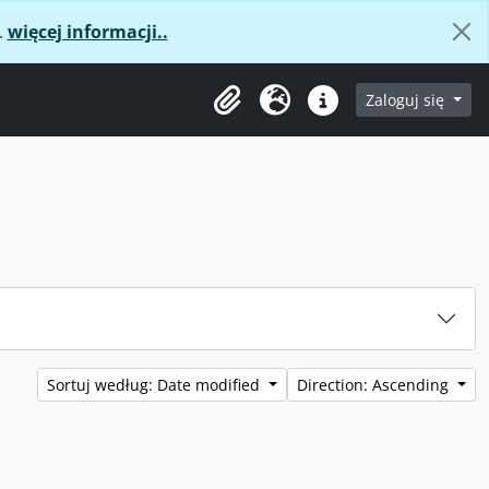
.
więcej informacji..
age
Zaloguj się
Clipboard
Język
Podręczne linki
Sortuj według: Date modified
Direction: Ascending