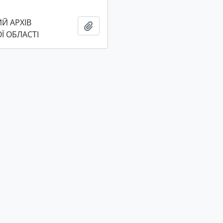
Й АРХІВ
Add to clipboard
Ї ОБЛАСТІ