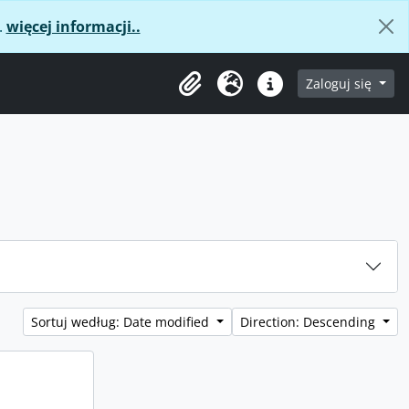
.
więcej informacji..
age
Zaloguj się
Clipboard
Język
Podręczne linki
Sortuj według: Date modified
Direction: Descending