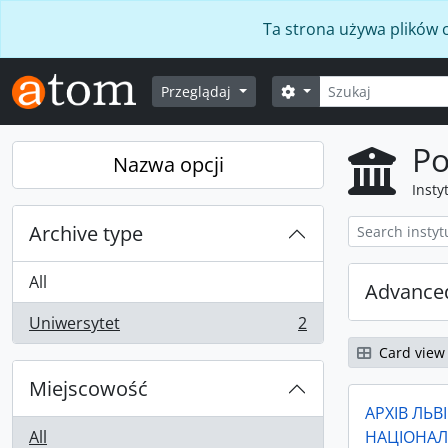
Skip to main content
Ta strona używa plików c
Szukaj
Opcje wyszukiwania
Przeglądaj
Po
Nazwa opcji
Insty
Archive type
All
Advanced
Uniwersytet
2
, 2 results
Card view
Miejscowość
АРХІВ ЛЬВ
All
НАЦІОНАЛ