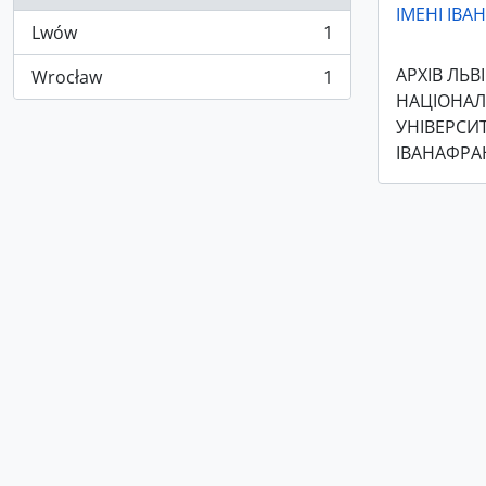
ІМЕНІ ІВ
Lwów
1
, 1 results
АРХІВ ЛЬВ
Wrocław
1
, 1 results
НАЦІОНА
УНІВЕРСИТ
ІВАНАФРА