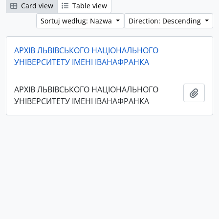
Card view
Table view
Sortuj według: Nazwa
Direction: Descending
АРХІВ ЛЬВІВСЬКОГО НАЦІОНАЛЬНОГО
УНІВЕРСИТЕТУ ІМЕНІ ІВАНАФРАНКА
АРХІВ ЛЬВІВСЬКОГО НАЦІОНАЛЬНОГО
Add t
УНІВЕРСИТЕТУ ІМЕНІ ІВАНАФРАНКА