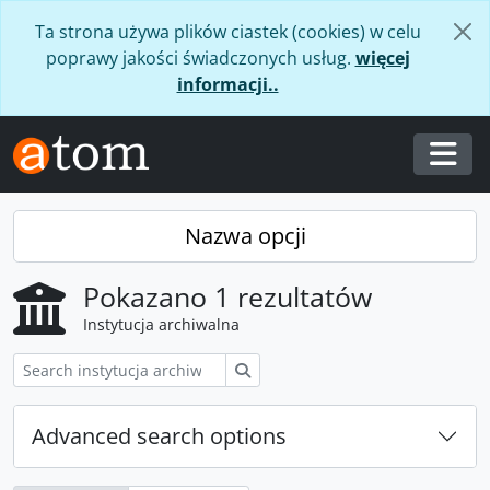
Skip to main content
Ta strona używa plików ciastek (cookies) w celu
poprawy jakości świadczonych usług.
więcej
informacji..
Togg
Nazwa opcji
Pokazano 1 rezultatów
Instytucja archiwalna
Szukaj
Advanced search options