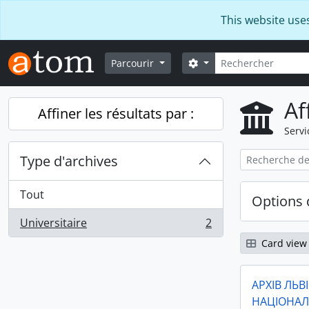
Skip to main content
This website use
Rechercher
Search options
Parcourir
Af
Affiner les résultats par :
Servi
Type d'archives
Tout
Options 
Universitaire
2
, 2 résultats
Card view
АРХІВ ЛЬВ
НАЦІОНАЛ