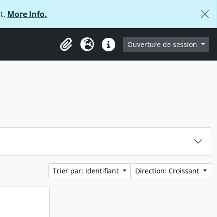
t.
More Info.
ge
Ouverture de session
Presse-papier
Langue
Liens rapides
Trier par: Identifiant
Direction: Croissant