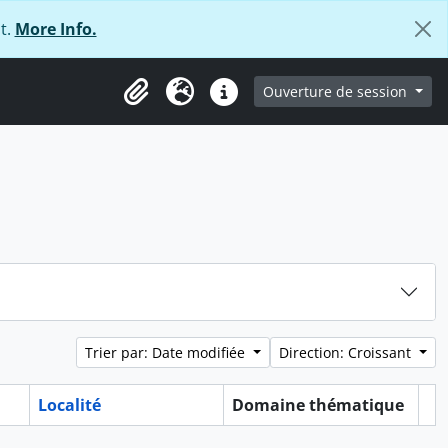
t.
More Info.
ge
Ouverture de session
Presse-papier
Langue
Liens rapides
Trier par: Date modifiée
Direction: Croissant
Localité
Domaine thématique
Pr