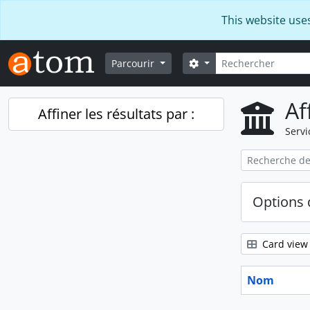
Skip to main content
This website use
Rechercher
Search options
Parcourir
Af
Affiner les résultats par :
Servi
Options 
Card view
Nom