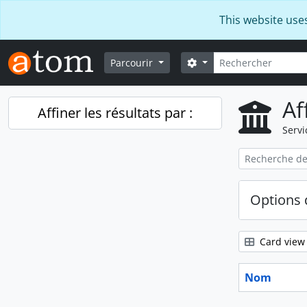
Skip to main content
This website use
Rechercher
Search options
Parcourir
Af
Affiner les résultats par :
Servi
Options 
Card view
Nom