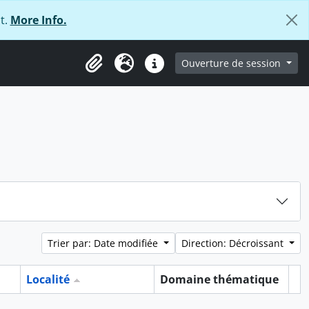
t.
More Info.
ge
Ouverture de session
Presse-papier
Langue
Liens rapides
Trier par: Date modifiée
Direction: Décroissant
Localité
Domaine thématique
Pr