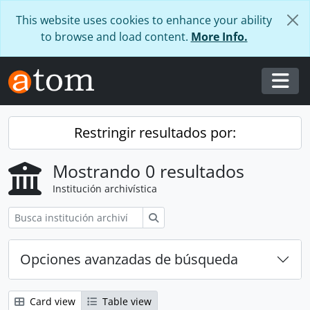
Skip to main content
This website uses cookies to enhance your ability
to browse and load content.
More Info.
Togg
Restringir resultados por:
Mostrando 0 resultados
Institución archivística
Búsqueda
Opciones avanzadas de búsqueda
Card view
Table view