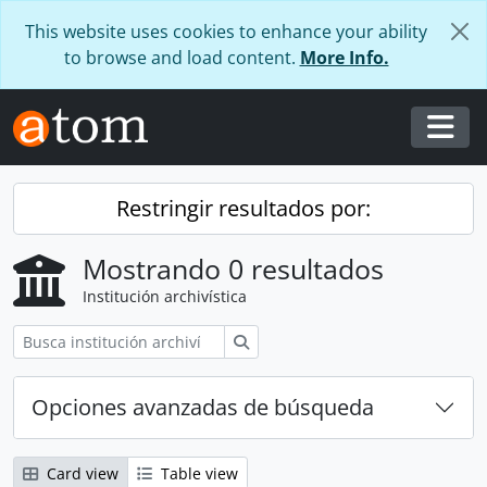
Skip to main content
This website uses cookies to enhance your ability
to browse and load content.
More Info.
Togg
Restringir resultados por:
Mostrando 0 resultados
Institución archivística
Búsqueda
Opciones avanzadas de búsqueda
Card view
Table view