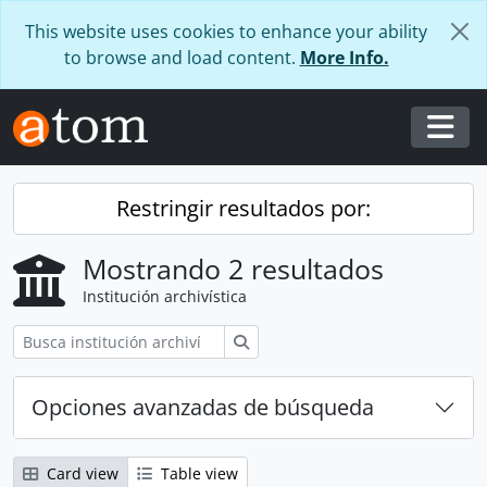
Skip to main content
This website uses cookies to enhance your ability
to browse and load content.
More Info.
Togg
Restringir resultados por:
Mostrando 2 resultados
Institución archivística
Búsqueda
Opciones avanzadas de búsqueda
Card view
Table view