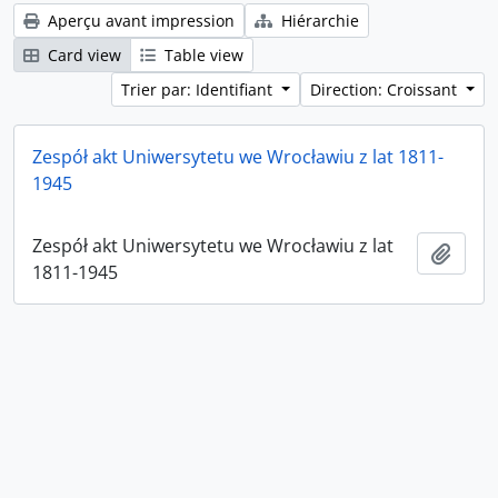
Aperçu avant impression
Hiérarchie
Card view
Table view
Trier par: Identifiant
Direction: Croissant
Zespół akt Uniwersytetu we Wrocławiu z lat 1811-
1945
Zespół akt Uniwersytetu we Wrocławiu z lat
Ajout
1811-1945