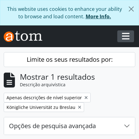
Skip to main content
This website uses cookies to enhance your ability
to browse and load content.
More Info.
Togg
Limite os seus resultados por:
Mostrar 1 resultados
Descrição arquivística
Remover filtro:
Apenas descrições de nível superior
Remover filtro:
Königliche Universität zu Breslau
Opções de pesquisa avançada