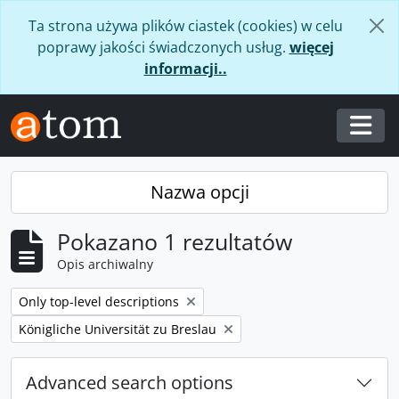
Skip to main content
Ta strona używa plików ciastek (cookies) w celu
poprawy jakości świadczonych usług.
więcej
informacji..
Togg
Nazwa opcji
Pokazano 1 rezultatów
Opis archiwalny
Remove filter:
Only top-level descriptions
Remove filter:
Königliche Universität zu Breslau
Advanced search options