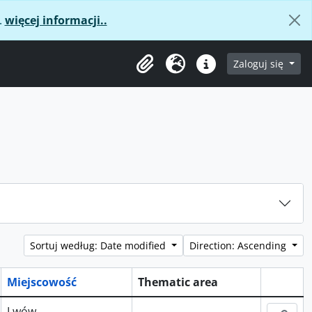
.
więcej informacji..
age
Zaloguj się
Clipboard
Język
Podręczne linki
Sortuj według: Date modified
Direction: Ascending
Miejscowość
Thematic area
Schowe
Lwów