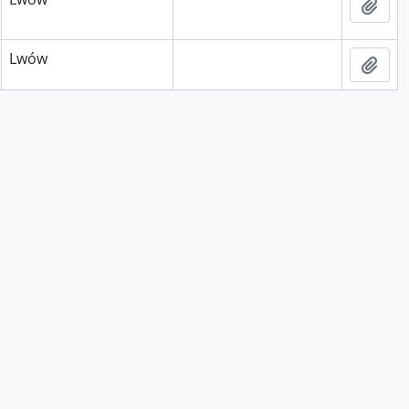
Add 
Lwów
Add 