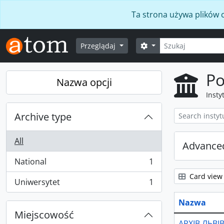
Skip to main content
Ta strona używa plików c
Szukaj
Opcje wyszukiwania
Przeglądaj
Po
Nazwa opcji
Insty
Archive type
All
Advanced
National
1
, 1 results
Card view
Uniwersytet
1
, 1 results
Nazwa
Miejscowość
АРХІВ ЛЬВ