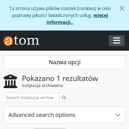
Skip to main content
Ta strona używa plików ciastek (cookies) w celu
poprawy jakości świadczonych usług.
więcej
informacji..
Togg
Nazwa opcji
Pokazano 1 rezultatów
Instytucja archiwalna
Szukaj
Advanced search options