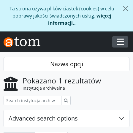
Skip to main content
Ta strona używa plików ciastek (cookies) w celu
poprawy jakości świadczonych usług.
więcej
informacji..
Togg
Nazwa opcji
Pokazano 1 rezultatów
Instytucja archiwalna
Szukaj
Advanced search options