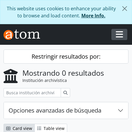
Skip to main content
This website uses cookies to enhance your ability
to browse and load content.
More Info.
Togg
Restringir resultados por:
Mostrando 0 resultados
Institución archivística
Búsqueda
Opciones avanzadas de búsqueda
Card view
Table view