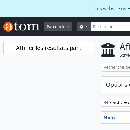
Skip to main content
This website use
Rechercher
Search options
Parcourir
Af
Affiner les résultats par :
Servi
Options 
Card view
Nom