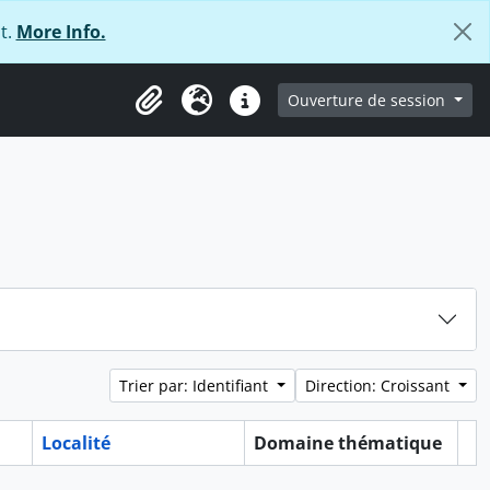
t.
More Info.
ge
Ouverture de session
Presse-papier
Langue
Liens rapides
Trier par: Identifiant
Direction: Croissant
Localité
Domaine thématique
Pr