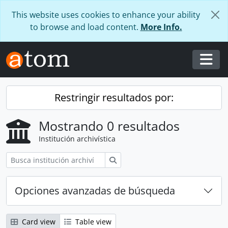
Skip to main content
This website uses cookies to enhance your ability
to browse and load content.
More Info.
Togg
Restringir resultados por:
Mostrando 0 resultados
Institución archivística
Búsqueda
Opciones avanzadas de búsqueda
Card view
Table view