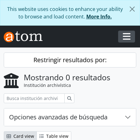
Skip to main content
This website uses cookies to enhance your ability
to browse and load content.
More Info.
Togg
Restringir resultados por:
Mostrando 0 resultados
Institución archivística
Búsqueda
Opciones avanzadas de búsqueda
Card view
Table view