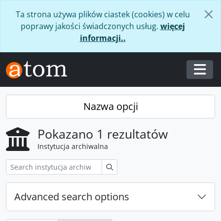
Skip to main content
Ta strona używa plików ciastek (cookies) w celu
poprawy jakości świadczonych usług.
więcej
informacji..
Togg
Nazwa opcji
Pokazano 1 rezultatów
Instytucja archiwalna
Szukaj
Advanced search options