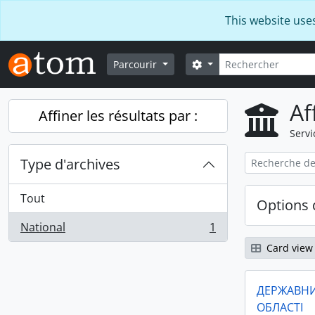
Skip to main content
This website use
Rechercher
Search options
Parcourir
Af
Affiner les résultats par :
Servi
Type d'archives
Tout
Options 
National
1
, 1 résultats
Card view
ДЕРЖАВНИ
ОБЛАСТІ