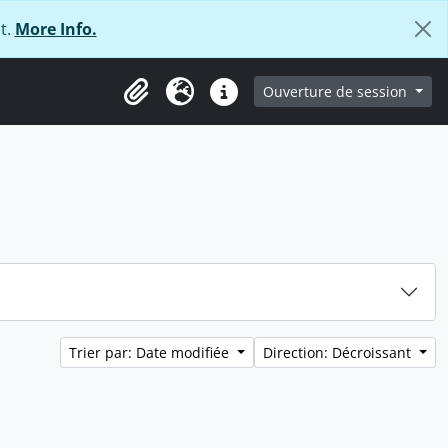
t.
More Info.
ge
Ouverture de session
Presse-papier
Langue
Liens rapides
Trier par: Date modifiée
Direction: Décroissant