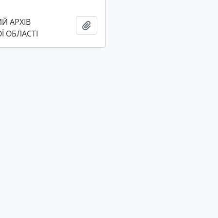
Й АРХІВ
Ajouter au presse-papier
Ї ОБЛАСТІ