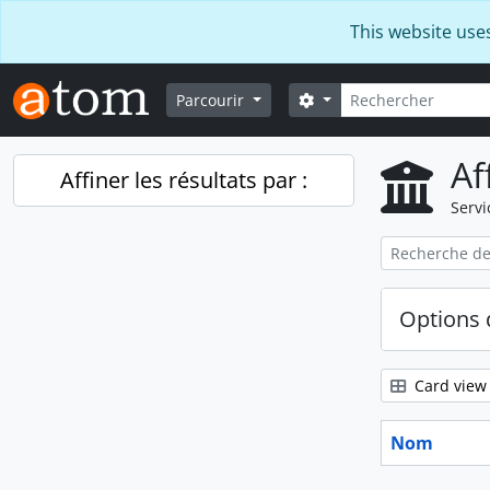
Skip to main content
This website use
Rechercher
Search options
Parcourir
Af
Affiner les résultats par :
Servi
Options 
Card view
Nom