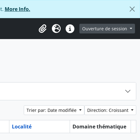
t.
More Info.
ge
Ouverture de session
Presse-papier
Langue
Liens rapides
Trier par: Date modifiée
Direction: Croissant
Localité
Domaine thématique
Pr