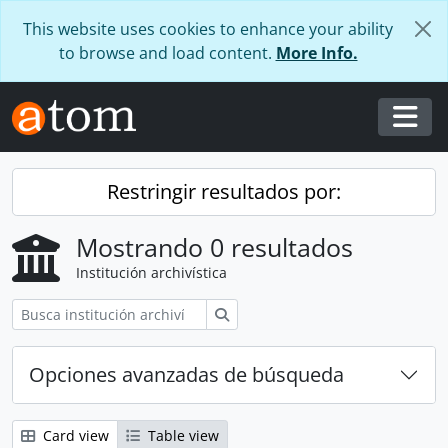
Skip to main content
This website uses cookies to enhance your ability
to browse and load content.
More Info.
Togg
Restringir resultados por:
Mostrando 0 resultados
Institución archivística
Búsqueda
Opciones avanzadas de búsqueda
Card view
Table view