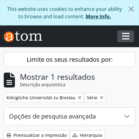
Skip to main content
This website uses cookies to enhance your ability
to browse and load content.
More Info.
Togg
Limite os seus resultados por:
Mostrar 1 resultados
Descrição arquivística
Remover filtro:
Remover filtro:
Königliche Universität zu Breslau
Série
Opções de pesquisa avançada
Previsualizar a impressão
Hierarquia