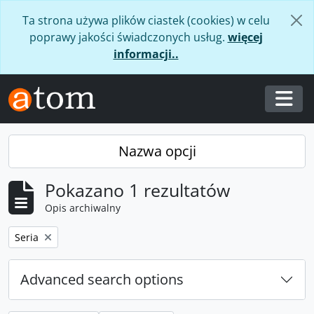
Skip to main content
Ta strona używa plików ciastek (cookies) w celu
poprawy jakości świadczonych usług.
więcej
informacji..
Togg
Nazwa opcji
Pokazano 1 rezultatów
Opis archiwalny
Remove filter:
Seria
Advanced search options