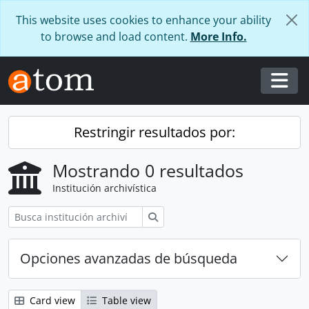
Skip to main content
This website uses cookies to enhance your ability
to browse and load content.
More Info.
Togg
Restringir resultados por:
Mostrando 0 resultados
Institución archivística
Búsqueda
Opciones avanzadas de búsqueda
Card view
Table view