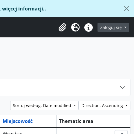
.
więcej informacji..
age
Zaloguj się
Clipboard
Język
Podręczne linki
Sortuj według: Date modified
Direction: Ascending
Miejscowość
Thematic area
Schowe
Wrocław