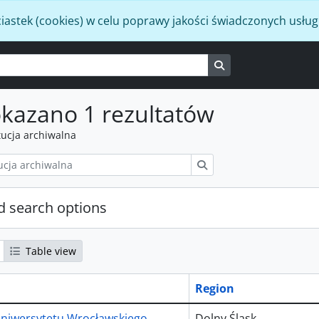
iastek (cookies) w celu poprawy jakości świadczonych usług
Search in browse p
kazano 1 rezultatów
tucja archiwalna
Szukaj
 search options
Table view
Region
niwersytetu Wrocławskiego
Dolny Śląsk