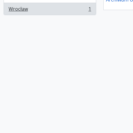
Wrocław
1
, 1 results