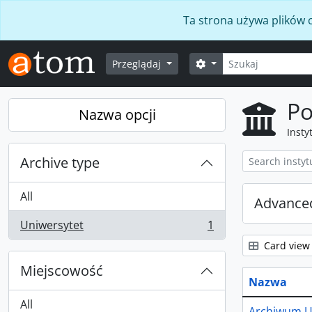
Skip to main content
Ta strona używa plików c
Szukaj
Opcje wyszukiwania
Przeglądaj
Po
Nazwa opcji
Insty
Archive type
All
Advanced
Uniwersytet
1
, 1 results
Card view
Miejscowość
Nazwa
All
Archiwum U