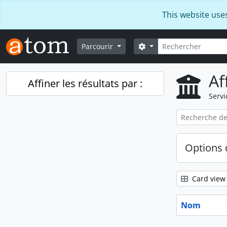
Skip to main content
This website use
Rechercher
Search options
Parcourir
Af
Affiner les résultats par :
Servi
Options 
Card view
Nom