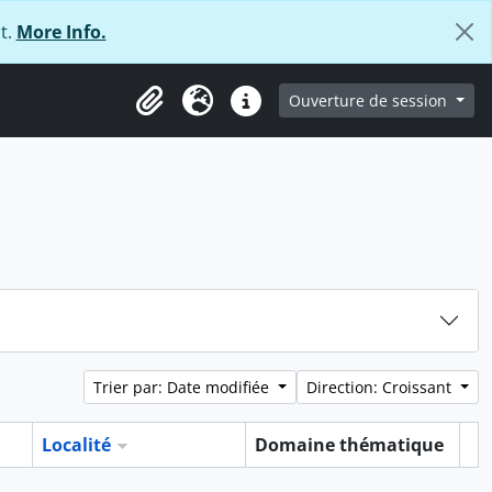
t.
More Info.
ge
Ouverture de session
Presse-papier
Langue
Liens rapides
Trier par: Date modifiée
Direction: Croissant
Localité
Domaine thématique
Pr