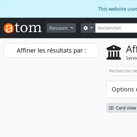
Skip to main content
This website use
Rechercher
Search options
Parcourir
Af
Affiner les résultats par :
Servi
Options 
Card view