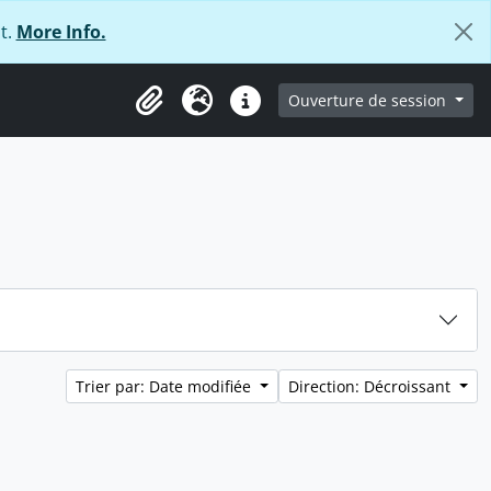
t.
More Info.
ge
Ouverture de session
Presse-papier
Langue
Liens rapides
Trier par: Date modifiée
Direction: Décroissant