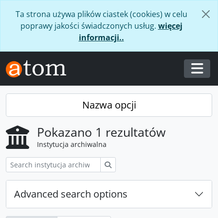
Skip to main content
Ta strona używa plików ciastek (cookies) w celu
poprawy jakości świadczonych usług.
więcej
informacji..
Togg
Nazwa opcji
Pokazano 1 rezultatów
Instytucja archiwalna
Szukaj
Advanced search options