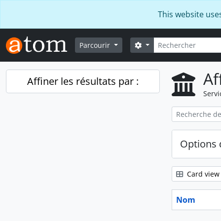
Skip to main content
This website use
Rechercher
Search options
Parcourir
Af
Affiner les résultats par :
Servi
Options 
Card view
Nom