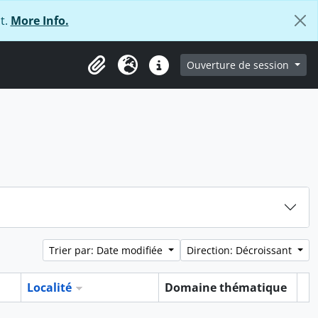
t.
More Info.
ge
Ouverture de session
Presse-papier
Langue
Liens rapides
Trier par: Date modifiée
Direction: Décroissant
Localité
Domaine thématique
Pr