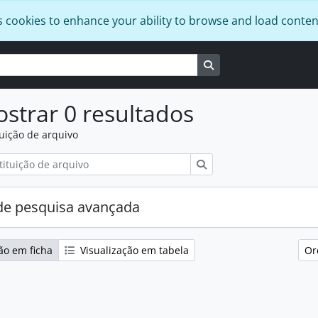
s cookies to enhance your ability to browse and load conten
Busque na página de
strar 0 resultados
tuição de arquivo
Pesquisar
e pesquisa avançada
ão em ficha
Visualização em tabela
Or