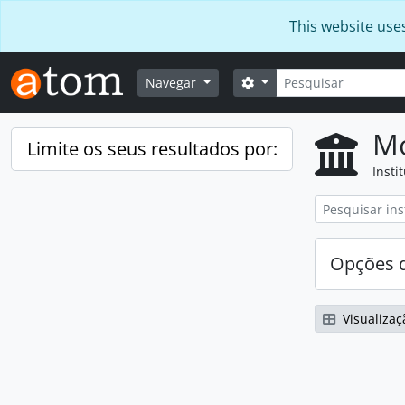
Skip to main content
This website use
Pesquisar
Opções de busca
Navegar
Mo
Limite os seus resultados por:
Insti
Opções d
Visualizaç