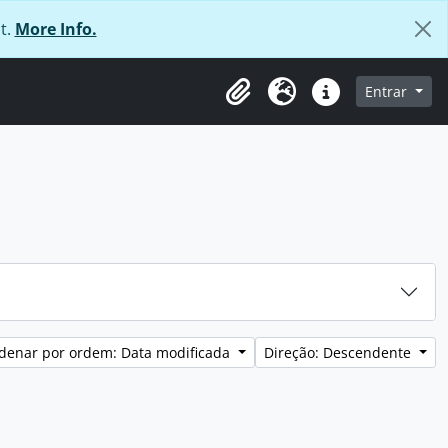
t.
More Info.
 navegação
Entrar
Área de transferência
Idioma
Ligações rápidas
denar por ordem: Data modificada
Direção: Descendente