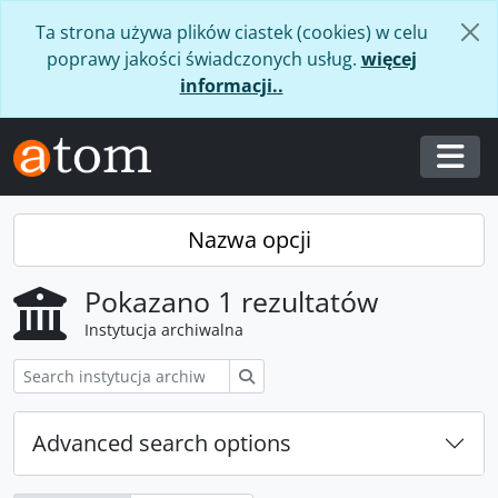
Skip to main content
Ta strona używa plików ciastek (cookies) w celu
poprawy jakości świadczonych usług.
więcej
informacji..
Togg
Nazwa opcji
Pokazano 1 rezultatów
Instytucja archiwalna
Szukaj
Advanced search options