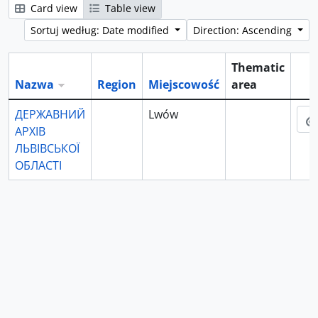
Card view
Table view
Sortuj według: Date modified
Direction: Ascending
Thematic
Nazwa
Region
Miejscowość
area
Sch
ДЕРЖАВНИЙ
Lwów
АРХІВ
ЛЬВІВСЬКОЇ
ОБЛАСТІ