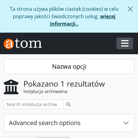
Skip to main content
Ta strona używa plików ciastek (cookies) w celu
poprawy jakości świadczonych usług.
więcej
informacji..
Togg
Nazwa opcji
Pokazano 1 rezultatów
Instytucja archiwalna
Szukaj
Advanced search options