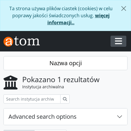
Skip to main content
Ta strona używa plików ciastek (cookies) w celu
poprawy jakości świadczonych usług.
więcej
informacji..
Togg
Nazwa opcji
Pokazano 1 rezultatów
Instytucja archiwalna
Szukaj
Advanced search options