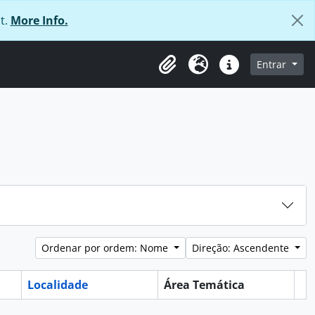
t.
More Info.
 navegação
Entrar
Área de transferência
Idioma
Ligações rápidas
Ordenar por ordem: Nome
Direção: Ascendente
Localidade
Área Temática
Ár