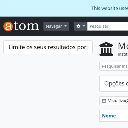
Skip to main content
This website use
Pesquisar
Opções de busca
Navegar
Mo
Limite os seus resultados por:
Insti
Opções d
Visualizaç
Nome