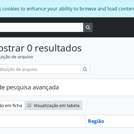
s cookies to enhance your ability to browse and load conten
Busque na página de
strar 0 resultados
tuição de arquivo
Pesquisar
e pesquisa avançada
ão em ficha
Visualização em tabela
Região