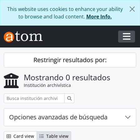
Skip to main content
This website uses cookies to enhance your ability
to browse and load content.
More Info.
Togg
Restringir resultados por:
Mostrando 0 resultados
Institución archivística
Búsqueda
Opciones avanzadas de búsqueda
Card view
Table view