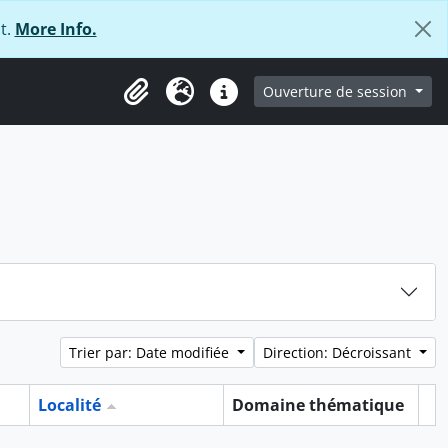
t.
More Info.
ge
Ouverture de session
Presse-papier
Langue
Liens rapides
Trier par: Date modifiée
Direction: Décroissant
Localité
Domaine thématique
Pr