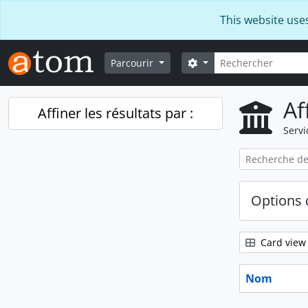
Skip to main content
This website use
Rechercher
Search options
Parcourir
Af
Affiner les résultats par :
Servi
Options 
Card view
Nom