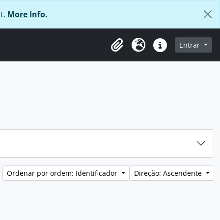
t.
More Info.
 navegação
Entrar
Área de transferência
Idioma
Ligações rápidas
Ordenar por ordem: Identificador
Direção: Ascendente