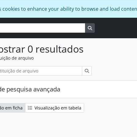
s cookies to enhance your ability to browse and load conten
Busque na página de
strar 0 resultados
tuição de arquivo
Pesquisar
e pesquisa avançada
ão em ficha
Visualização em tabela