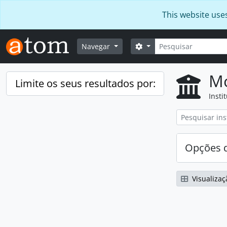
Skip to main content
This website use
Pesquisar
Opções de busca
Navegar
Mo
Limite os seus resultados por:
Insti
Opções d
Visualizaç