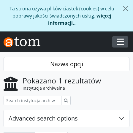
Skip to main content
Ta strona używa plików ciastek (cookies) w celu
poprawy jakości świadczonych usług.
więcej
informacji..
Togg
Nazwa opcji
Pokazano 1 rezultatów
Instytucja archiwalna
Szukaj
Advanced search options