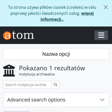
Skip to main content
Ta strona używa plików ciastek (cookies) w celu
poprawy jakości świadczonych usług.
więcej
informacji..
Togg
Nazwa opcji
Pokazano 1 rezultatów
Instytucja archiwalna
Szukaj
Advanced search options