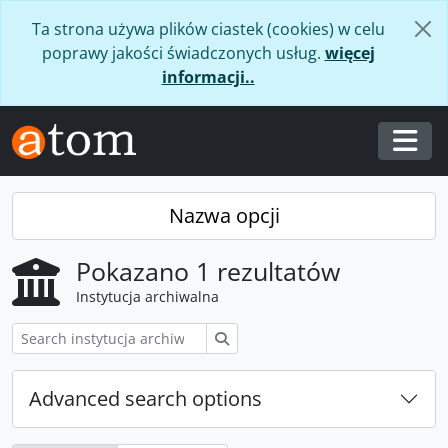
Skip to main content
Ta strona używa plików ciastek (cookies) w celu
poprawy jakości świadczonych usług.
więcej
informacji..
Togg
Nazwa opcji
Pokazano 1 rezultatów
Instytucja archiwalna
Szukaj
Advanced search options