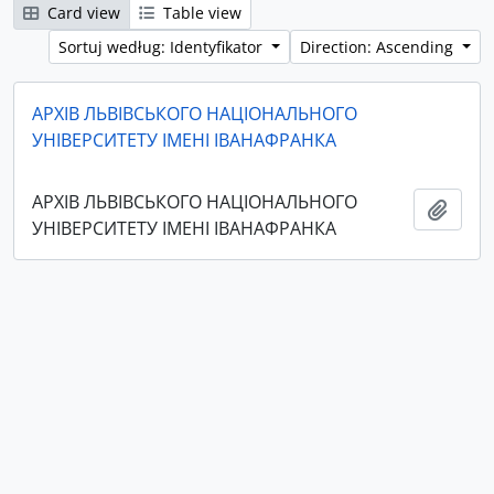
Card view
Table view
Sortuj według: Identyfikator
Direction: Ascending
АРХІВ ЛЬВІВСЬКОГО НАЦІОНАЛЬНОГО
УНІВЕРСИТЕТУ ІМЕНІ ІВАНАФРАНКА
АРХІВ ЛЬВІВСЬКОГО НАЦІОНАЛЬНОГО
Add t
УНІВЕРСИТЕТУ ІМЕНІ ІВАНАФРАНКА