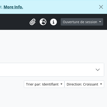
t.
More Info.
ge
Ouverture de session
Presse-papier
Langue
Liens rapides
Trier par: Identifiant
Direction: Croissant