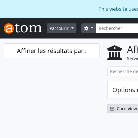
Skip to main content
This website use
Rechercher
Search options
Parcourir
Af
Affiner les résultats par :
Servi
Options 
Card view